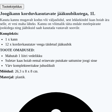
Tootekirjeldus
Joogikann korduvkasutavate jääkuubikutega, 1L
Kasuta kannu mugavalt kodus või väljasõidul, sest lekkekindel kaas hoiab ära
selle, et vesi maha läheks. Kannu on võimalik täita endale meelepäraste
jookidega ning jääbikuid saab kasutada vastavalt soovile.
Komplektis:
1 x kann
12 x korduvkasutatav veega täidetud jääkuubik
TOOTE OMADUSED:
Mahutab 1 liitri vedelikku
Suletav kaas hoiab eemal erinevate putukate sattumise joogi sisse
Värv komplekteeritakse juhuslikult
Mõõdud:
26,3 x 8 x 8 cm.
Materjal:
plastik.