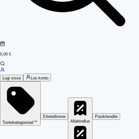
0,00 €
Logi sisse
Loo konto
Ettetellimine
Püsikliendile
Allahindlus
Tootekategooriad