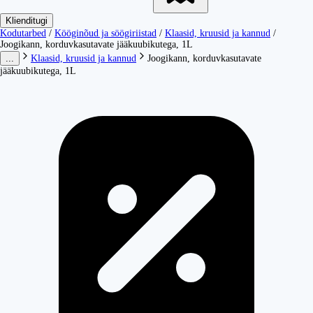
Klienditugi
Kodutarbed
/
Kööginõud ja söögiriistad
/
Klaasid, kruusid ja kannud
/
Joogikann, korduvkasutavate jääkuubikutega, 1L
...
Klaasid, kruusid ja kannud
Joogikann, korduvkasutavate
jääkuubikutega, 1L