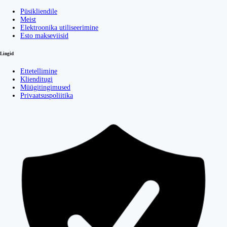
Püsikliendile
Meist
Elektroonika utiliseerimine
Esto makseviisid
Lingid
Ettetellimine
Klienditugi
Müügitingimused
Privaatsuspoliitika