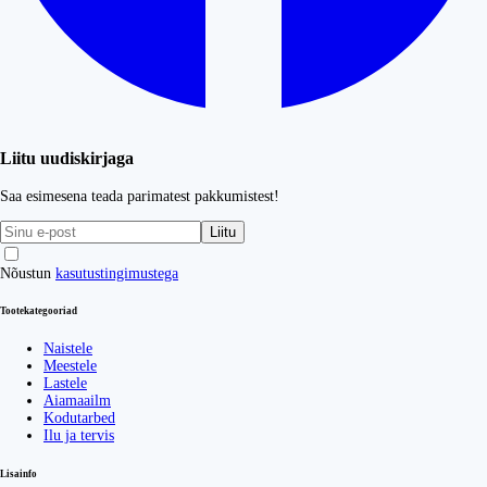
Liitu uudiskirjaga
Saa esimesena teada parimatest pakkumistest!
Liitu
Nõustun
kasutustingimustega
Tootekategooriad
Naistele
Meestele
Lastele
Aiamaailm
Kodutarbed
Ilu ja tervis
Lisainfo