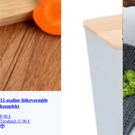
12-osaline lõikevormide
komplekt
8,90 €
Tavahind:
15,90 €