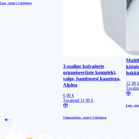
Laos - tarne
1-3 tööpäeva
Multi
3-osaline kuivainete
köögiv
organiseerijate komplekt,
hakki
valge, bambusest kaantega,
12,90 
Alpina
Tavahi
6,90 €
Tavahind:
11,90 €
Laos - tar
Viimased laos - tarne
1-3 tööpäeva