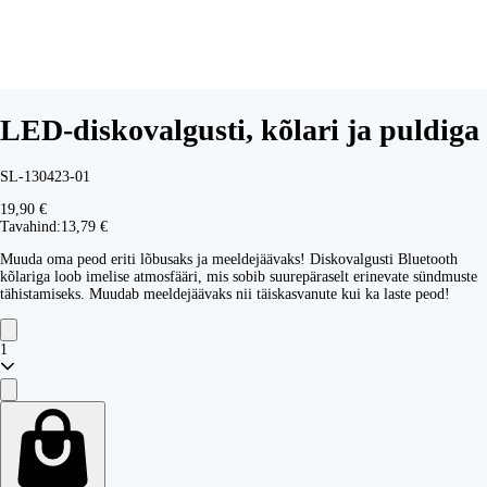
LED-diskovalgusti, kõlari ja puldiga
SL-130423-01
19,90 €
Tavahind:
13,79 €
Muuda oma peod eriti lõbusaks ja meeldejäävaks! Diskovalgusti Bluetooth
kõlariga loob imelise atmosfääri, mis sobib suurepäraselt erinevate sündmuste
tähistamiseks. Muudab meeldejäävaks nii täiskasvanute kui ka laste peod!
1