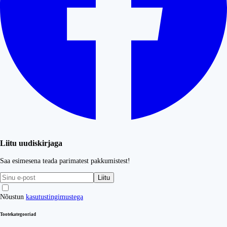
Liitu uudiskirjaga
Saa esimesena teada parimatest pakkumistest!
Liitu
Nõustun
kasutustingimustega
Tootekategooriad