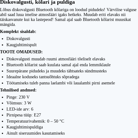
Diskovalgusti, kõlari ja puldiga
Lõbus diskovalgusti Bluetooth kõlariga on loodud pidudeks! Värvilise valguse
abil saad luua imelise atmosfääri igaks hetkeks. Muudab eriti elavaks nii
täiskasvanute kui ka lastepeod! Samal ajal saab Bluetooth kõlarist muusikat
mängida.
Komplekt sisaldab:
Diskovalgusti
Kaugjuhtimispult
TOOTE OMADUSED:
Diskovalgusti muudab ruumi atmosfääri tõeliselt elavaks
Bluetooth kõlarist saab kuulata samal ajal enda lemmiklaule
Suurepärane pidudeks ja muudeks tähtsateks sündmusteks
Ideaalne koduseks tantsuõhtuks sõpradega
Töötamiseks tuleb panna laelambi või laualambi pirni asemele
Tehnilised andmed:
Pinge: 230 V
Võimsus: 3 W
LED-ide arv: 6
Pirnipesa tüüp: E27
Temperatuurivahemik: 0 – 50 °C
Kaugjuhtimispuldiga
Ainult siseruumides kasutamiseks