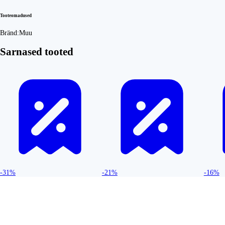
Tooteomadused
Bränd:
Muu
Sarnased tooted
-31%
-21%
-16%