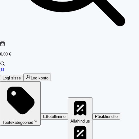
0,00 €
Logi sisse
Loo konto
Ettetellimine
Püsikliendile
Allahindlus
Tootekategooriad