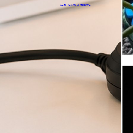
Laos - tarne
1-3 tööpäeva