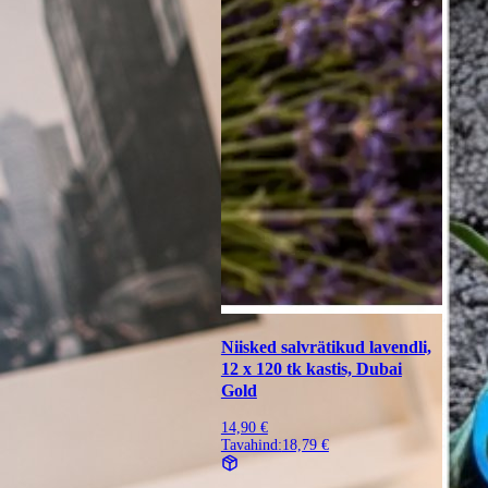
Niisked salvrätikud lavendli,
12 x 120 tk kastis, Dubai
Gold
14,90 €
Tavahind:
18,79 €