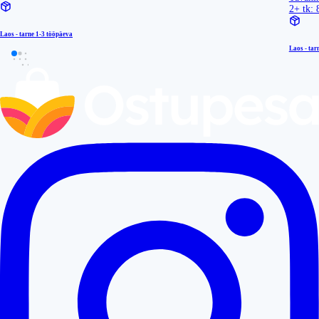
2+ tk: 
Laos - tarne
1-3 tööpäeva
Laos - tar