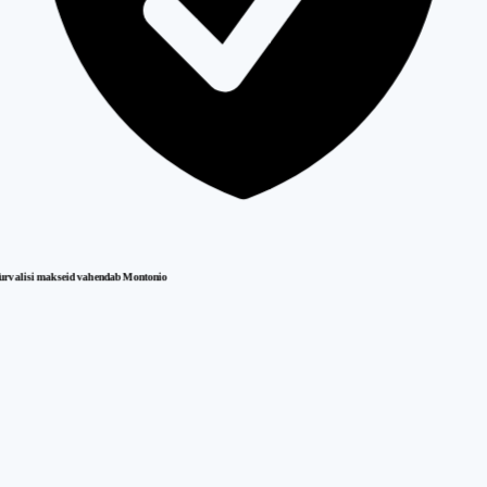
urvalisi makseid vahendab Montonio