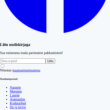
Liitu uudiskirjaga
Saa esimesena teada parimatest pakkumistest!
Liitu
Nõustun
kasutustingimustega
Tootekategooriad
Naistele
Meestele
Lastele
Aiamaailm
Kodutarbed
Ilu ja tervis