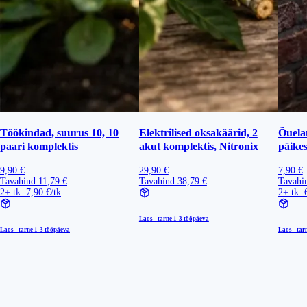
Töökindad, suurus 10, 10
Elektrilised oksakäärid, 2
Õuela
paari komplektis
akut komplektis, Nitronix
päike
9,90 €
29,90 €
7,90 €
Tavahind:
11,79 €
Tavahind:
38,79 €
Tavahi
2+ tk: 7,90 €/tk
2+ tk: 
Laos - tarne
1-3 tööpäeva
Laos - tarne
1-3 tööpäeva
Laos - tar