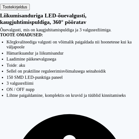
Tootekirjeldus
Liikumisanduriga LED-õuevalgusti,
kaugjuhtimispuldiga, 360
°
pööratav
Õuevalgusti, mis on kaugjuhitamispuldiga ja 3 valgusrežiimiga.
TOOTE OMADUSED:
Kõrgkvaliteediga valgusti on võimalik paigaldada nii hoonetesse kui ka
väljapoole
Hämarikuandur ja liikumisandur
Laadimine päikesevalgusega
Toide: aku
Sellel on praktiline reguleerimisvõimalusega seinahoidik
150 SMD LED-punktiga paneel
3 valgusrežiimi
ON / OFF nupp
Lihtne paigaldamine, komplektis on kruvid ja tüüblid kinnitamiseks