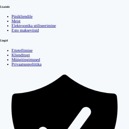
Lisainfo
Püsikliendile
Meist
Elektroonika utiliseerimine
Esto makseviisid
Lingid
Ettetellimine
Klienditugi
Müügitingimused
Privaatsuspoliitika