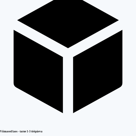
Viimased laos - tarne 1-3 tööpäeva