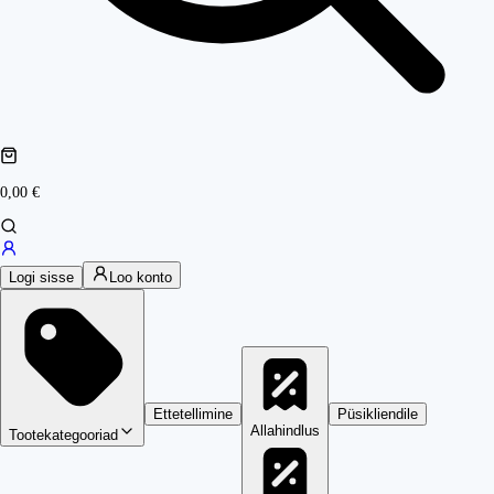
0,00 €
Logi sisse
Loo konto
Ettetellimine
Püsikliendile
Allahindlus
Tootekategooriad