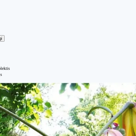
gi
lektis
is