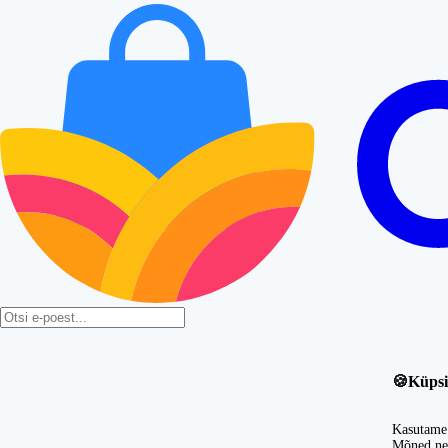
🍪
Küpsi
Kasutame 
Mõned nei