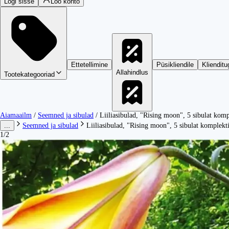
Logi sisse
Loo konto
Ettetellimine
Püsikliendile
Klienditu
Allahindlus
Tootekategooriad
Aiamaailm
/
Seemned ja sibulad
/
Liiliasibulad, "Rising moon", 5 sibulat komp
...
Seemned ja sibulad
Liiliasibulad, "Rising moon", 5 sibulat komplekt
1/2