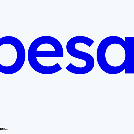
must.
.