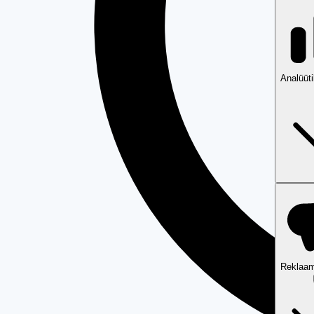
Analüüt
Reklaam