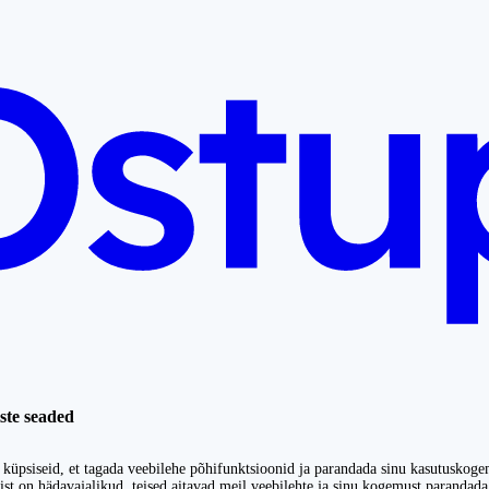
ste seaded
küpsiseid, et tagada veebilehe põhifunktsioonid ja parandada sinu kasutuskoge
st on hädavajalikud, teised aitavad meil veebilehte ja sinu kogemust parandada