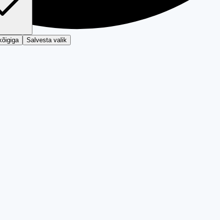
kõigiga
Salvesta valik