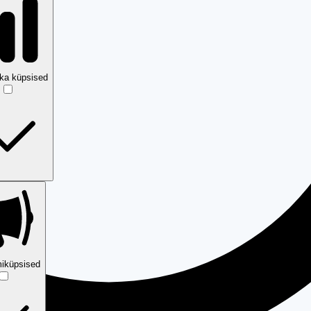
ika küpsised
iküpsised