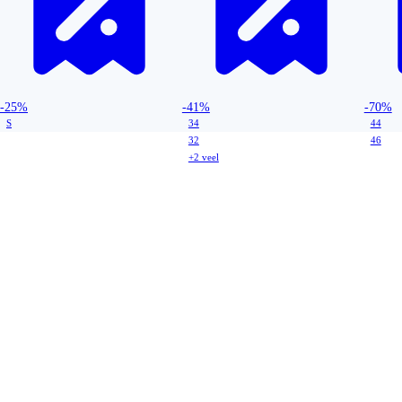
-25%
-41%
-70%
S
34
44
32
46
+2 veel