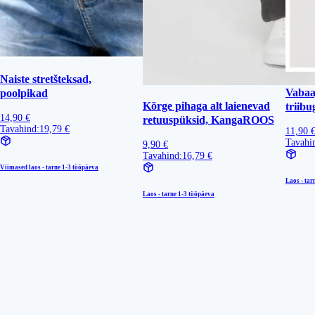
Naiste stretšteksad,
Vabaa
poolpikad
Kõrge pihaga alt laienevad
triibu
14,90 €
retuuspüksid, KangaROOS
Tavahind:
19,79 €
11,90 
Tavahi
9,90 €
Tavahind:
16,79 €
Viimased laos - tarne
1-3 tööpäeva
Laos - tar
Laos - tarne
1-3 tööpäeva