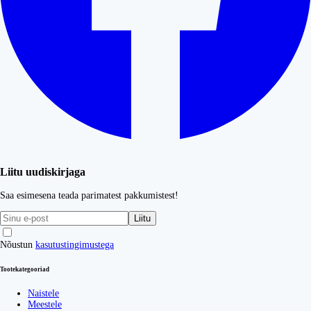
Liitu uudiskirjaga
Saa esimesena teada parimatest pakkumistest!
Liitu
Nõustun
kasutustingimustega
Tootekategooriad
Naistele
Meestele