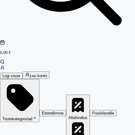
0,00 €
Logi sisse
Loo konto
Ettetellimine
Püsikliendile
Allahindlus
Tootekategooriad