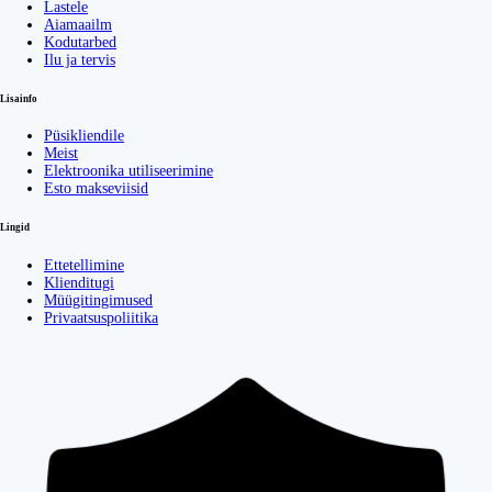
Lastele
Aiamaailm
Kodutarbed
Ilu ja tervis
Lisainfo
Püsikliendile
Meist
Elektroonika utiliseerimine
Esto makseviisid
Lingid
Ettetellimine
Klienditugi
Müügitingimused
Privaatsuspoliitika