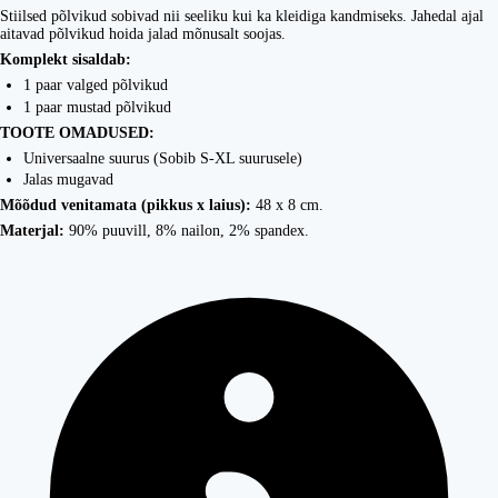
Stiilsed põlvikud sobivad nii seeliku kui ka kleidiga kandmiseks. Jahedal ajal
aitavad põlvikud hoida jalad mõnusalt soojas.
Komplekt sisaldab:
1 paar valged põlvikud
1 paar mustad põlvikud
TOOTE OMADUSED:
Universaalne suurus (Sobib S-XL suurusele)
Jalas mugavad
Mõõdud venitamata (pikkus x laius):
48 x 8 cm.
Materjal:
90% puuvill, 8% nailon, 2% spandex.