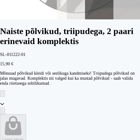
Naiste põlvikud, triipudega, 2 paari
erinevaid komplektis
SL-011222-01
15,90 €
Mõnusad põlvikud kleidi või seelikuga kandmiseks! Triipudega põlvikud on
jalas mugavad. Komplektis nii valged kui ka mustad põlvikud - saab valida
enda riietusega sobilikumad.
Laost otsas