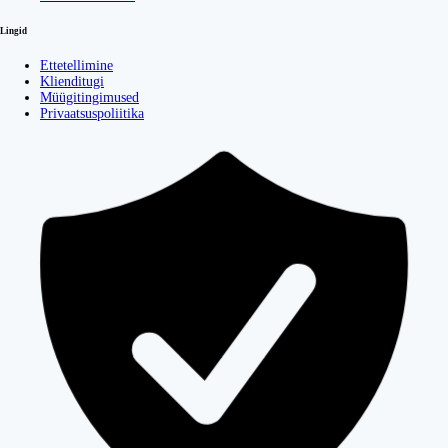
Lingid
Ettetellimine
Klienditugi
Müügitingimused
Privaatsuspoliitika