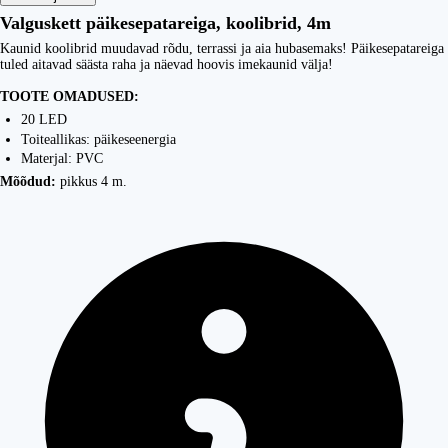
Valguskett päikesepatareiga, koolibrid, 4m
Kaunid koolibrid muudavad rõdu, terrassi ja aia hubasemaks! Päikesepatareiga
tuled aitavad säästa raha ja näevad hoovis imekaunid välja!
TOOTE OMADUSED:
20 LED
Toiteallikas: päikeseenergia
Materjal: PVC
Mõõdud:
pikkus 4 m.