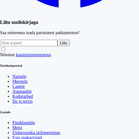
Liitu uudiskirjaga
Saa esimesena teada parimatest pakkumistest!
Liitu
Nõustun
kasutustingimustega
Tootekategooriad
Naistele
Meestele
Lastele
Aiamaailm
Kodutarbed
Ilu ja tervis
Lisainfo
Püsikliendile
Meist
Elektroonika utiliseerimine
Esto makseviisid