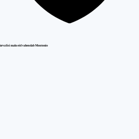
urvalisi makseid vahendab Montonio