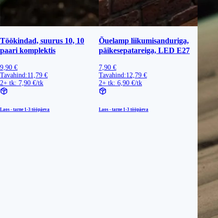
Töökindad, suurus 10, 10
Õuelamp liikumisanduriga,
paari komplektis
päikesepatareiga, LED E27
9,90 €
7,90 €
Tavahind:
11,79 €
Tavahind:
12,79 €
2+ tk: 7,90 €/tk
2+ tk: 6,90 €/tk
Laos - tarne
1-3 tööpäeva
Laos - tarne
1-3 tööpäeva