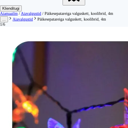
Klienditugi
Aiamaailm
/
Aiavalgustid
/
Päikesepatareiga valguskett, koolibrid, 4m
...
Aiavalgustid
Päikesepatareiga valguskett, koolibrid, 4m
1/6