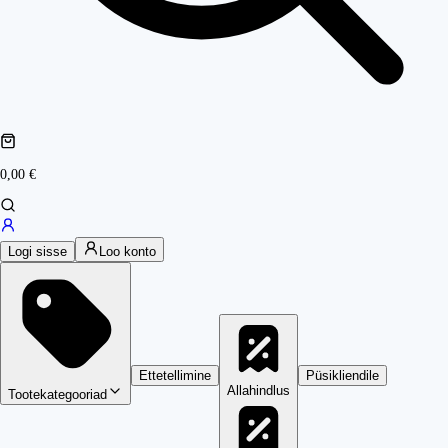
0,00 €
Logi sisse
Loo konto
Ettetellimine
Püsikliendile
Allahindlus
Tootekategooriad