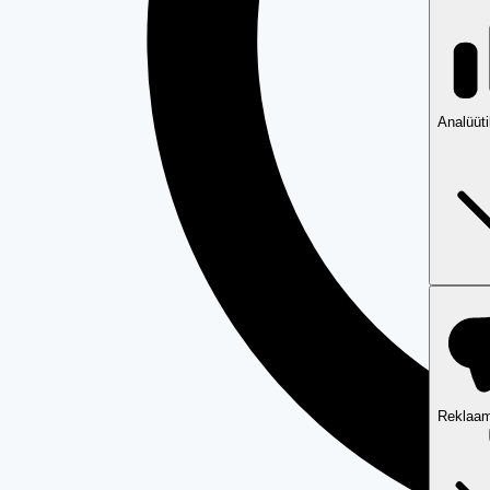
Analüüt
Reklaam