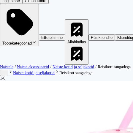
Logi sisse
Loo konto
Ettetellimine
Püsikliendile
Klienditu
Allahindlus
Tootekategooriad
Naistele
/
Naiste aksessuaarid
/
Naiste kotid ja seljakotid
/
Reisikott sangadega
...
Naiste kotid ja seljakotid
Reisikott sangadega
1/6