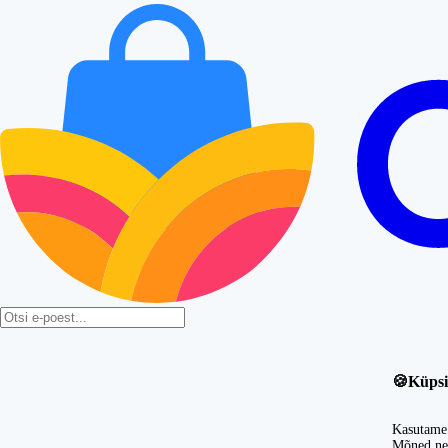
🍪
Küpsi
Kasutame 
Mõned nei