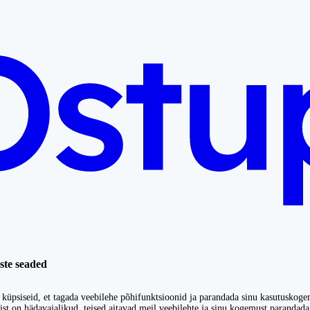
ste seaded
küpsiseid, et tagada veebilehe põhifunktsioonid ja parandada sinu kasutuskoge
st on hädavajalikud, teised aitavad meil veebilehte ja sinu kogemust parandada