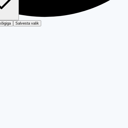
kõigiga
Salvesta valik