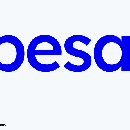
must.
.