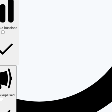
ika küpsised
iküpsised