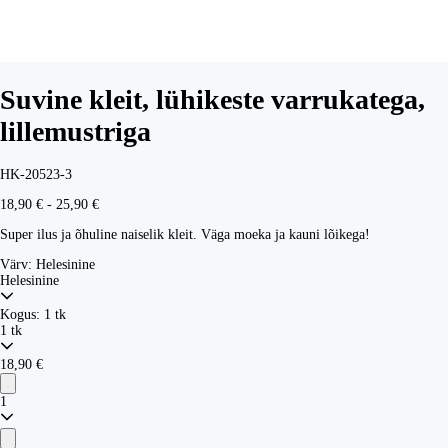
Suvine kleit, lühikeste varrukatega,
lillemustriga
HK-20523-3
18,90 € - 25,90 €
Super ilus ja õhuline naiselik kleit. Väga moeka ja kauni lõikega!
Värv:
Helesinine
Helesinine
Kogus:
1 tk
1 tk
18,90 €
1