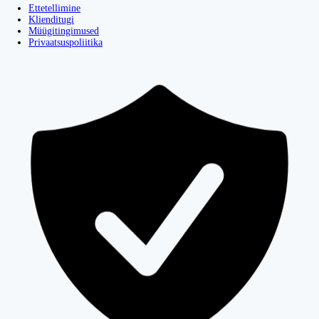
Ettetellimine
Klienditugi
Müügitingimused
Privaatsuspoliitika