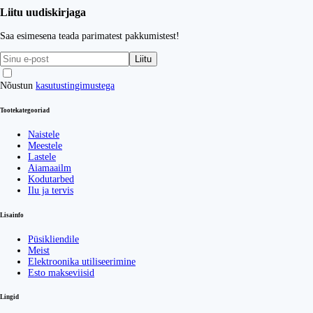
Liitu uudiskirjaga
Saa esimesena teada parimatest pakkumistest!
Liitu
Nõustun
kasutustingimustega
Tootekategooriad
Naistele
Meestele
Lastele
Aiamaailm
Kodutarbed
Ilu ja tervis
Lisainfo
Püsikliendile
Meist
Elektroonika utiliseerimine
Esto makseviisid
Lingid