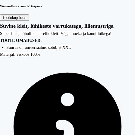
Viimased laos - tarne 1-3 tööpäeva
Tootekirjeldus
Suvine kleit, lühikeste varrukatega, lillemustriga
Super ilus ja õhuline naiselik kleit. Väga moeka ja kauni lõikega!
TOOTE OMADUSED:
Suurus on universaalne, sobib S-XXL
Materjal: viskoos 100%