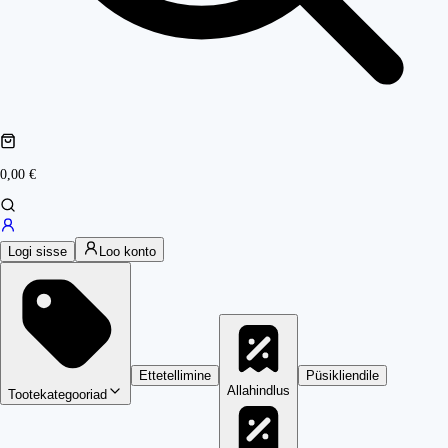
0,00 €
Logi sisse
Loo konto
Ettetellimine
Püsikliendile
Allahindlus
Tootekategooriad