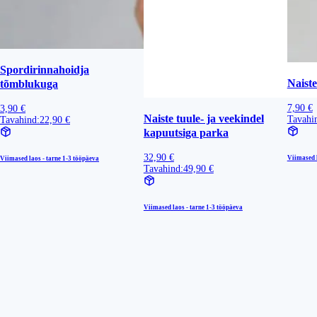
Spordirinnahoidja
Naiste
tõmblukuga
7,90 €
3,90 €
Naiste tuule- ja veekindel
Tavahi
Tavahind:
22,90 €
kapuutsiga parka
32,90 €
Viimased l
Viimased laos - tarne
1-3 tööpäeva
Tavahind:
49,90 €
Viimased laos - tarne
1-3 tööpäeva