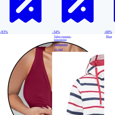
-83%
-34%
-68%
Valge-punane-
Must
tumesinine
Tumesinine
+1 veel