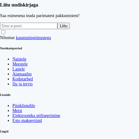
Liitu uudiskirjaga
Saa esimesena teada parimatest pakkumistest!
Liitu
Nõustun
kasutustingimustega
Tootekategooriad
Naistele
Meestele
Lastele
Aiamaailm
Kodutarbed
Ilu ja tervis
Lisainfo
Püsikliendile
Meist
Elektroonika utiliseerimine
Esto makseviisid
Lingid