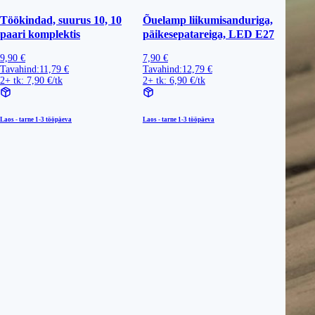
Töökindad, suurus 10, 10
Õuelamp liikumisanduriga,
paari komplektis
päikesepatareiga, LED E27
9,90 €
7,90 €
Tavahind:
11,79 €
Tavahind:
12,79 €
2+ tk: 7,90 €/tk
2+ tk: 6,90 €/tk
Laos - tarne
1-3 tööpäeva
Laos - tarne
1-3 tööpäeva