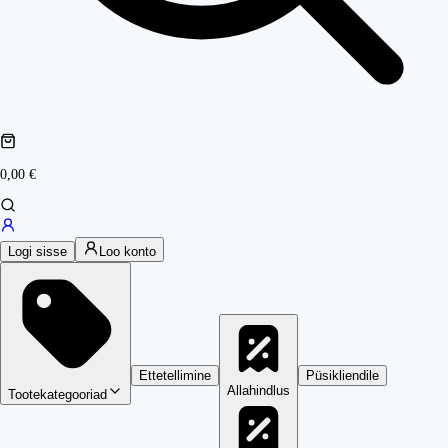
0,00 €
Logi sisse
Loo konto
Ettetellimine
Püsikliendile
Allahindlus
Tootekategooriad