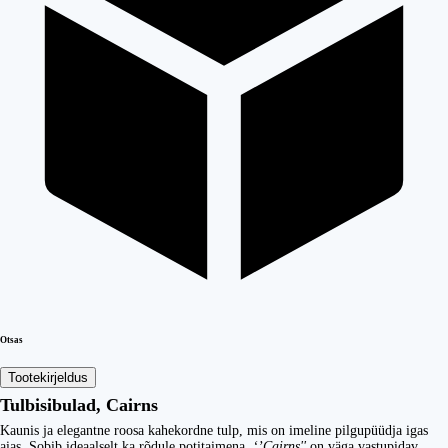
Otsas
Tootekirjeldus
Tulbisibulad, Cairns
Kaunis ja elegantne roosa kahekordne tulp, mis on imeline pilgupüüdja igas
aias. Sobib ideaalselt ka rõdule potitaimena.
‘’Cairns''
on väga vastupidav