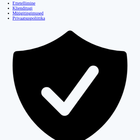
Ettetellimine
Klienditugi
Müügitingimused
Privaatsuspoliitika