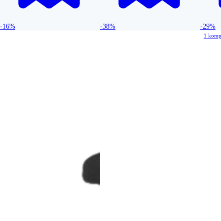
-16%
-38%
-29%
1 komp