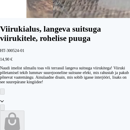
Viirukialus, langeva suitsuga
viirukitele, rohelise puuga
HT-300524-01
14,90 €
Naudi imelist silmailu toas või terrassil langeva suitsuga viirukitega! Viiruki
põletamisel tekib lummav suurejooneline suitsune efekt, mis rahustab ja pakub
põnevat vaatemängu. Ainulaadne disain, mis sobib igasse interjööri, lisaks on
see suurepärane kingiidee!