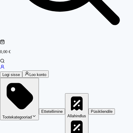
0,00 €
Logi sisse
Loo konto
Ettetellimine
Püsikliendile
Allahindlus
Tootekategooriad