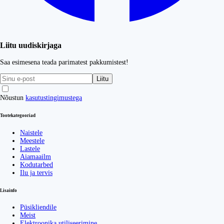
Liitu uudiskirjaga
Saa esimesena teada parimatest pakkumistest!
Liitu
Nõustun
kasutustingimustega
Tootekategooriad
Naistele
Meestele
Lastele
Aiamaailm
Kodutarbed
Ilu ja tervis
Lisainfo
Püsikliendile
Meist
Elektroonika utiliseerimine