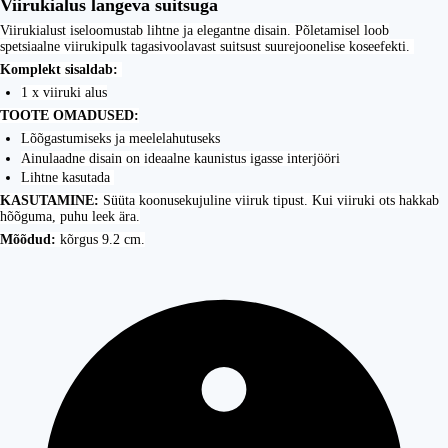
Viirukialus langeva suitsuga
Viirukialust iseloomustab lihtne ja elegantne disain. Põletamisel loob
spetsiaalne viirukipulk tagasivoolavast suitsust suurejoonelise koseefekti.
Komplekt sisaldab:
1 x viiruki alus
TOOTE OMADUSED:
Lõõgastumiseks ja meelelahutuseks
Ainulaadne disain on ideaalne kaunistus igasse interjööri
Lihtne kasutada
KASUTAMINE:
Süüta koonusekujuline viiruk tipust. Kui viiruki ots hakkab
hõõguma, puhu leek ära.
Mõõdud:
kõrgus 9.2 cm.