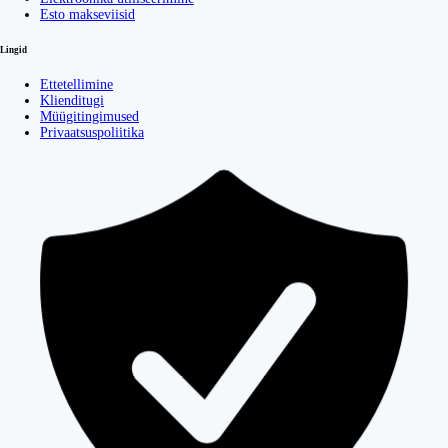
Esto makseviisid
Lingid
Ettetellimine
Klienditugi
Müügitingimused
Privaatsuspoliitika