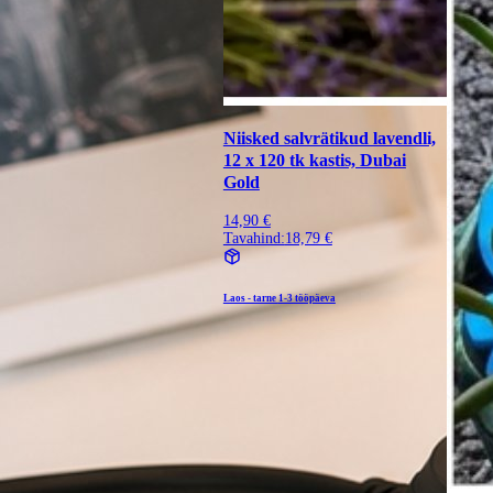
Niisked salvrätikud lavendli,
12 x 120 tk kastis, Dubai
Gold
14,90 €
Tavahind:
18,79 €
Laos - tarne
1-3 tööpäeva