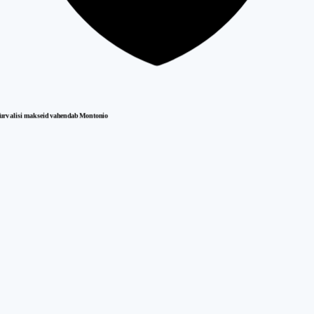
urvalisi makseid vahendab Montonio